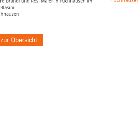
rd Brandl und Rosi Maier in Puchhausen im
Blasini
chhausen
 zur Übersicht