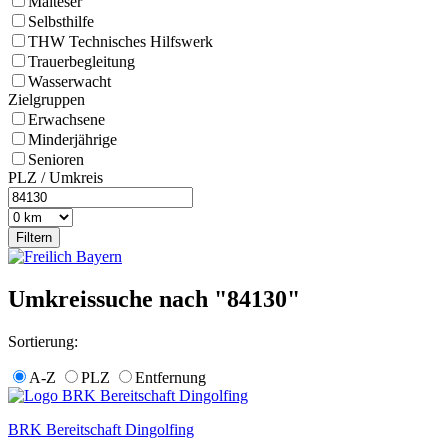
Malteser
Selbsthilfe
THW Technisches Hilfswerk
Trauerbegleitung
Wasserwacht
Zielgruppen
Erwachsene
Minderjährige
Senioren
PLZ / Umkreis
Umkreissuche nach "84130"
Sortierung:
A-Z
PLZ
Entfernung
BRK Bereitschaft Dingolfing