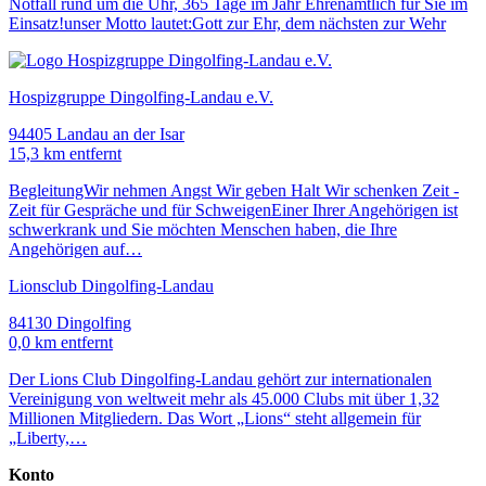
Notfall rund um die Uhr, 365 Tage im Jahr Ehrenamtlich für Sie im
Einsatz!unser Motto lautet:Gott zur Ehr, dem nächsten zur Wehr
Hospizgruppe Dingolfing-Landau e.V.
94405 Landau an der Isar
15,3 km entfernt
BegleitungWir nehmen Angst Wir geben Halt Wir schenken Zeit -
Zeit für Gespräche und für SchweigenEiner Ihrer Angehörigen ist
schwerkrank und Sie möchten Menschen haben, die Ihre
Angehörigen auf…
Lionsclub Dingolfing-Landau
84130 Dingolfing
0,0 km entfernt
Der Lions Club Dingolfing-Landau gehört zur internationalen
Vereinigung von weltweit mehr als 45.000 Clubs mit über 1,32
Millionen Mitgliedern. Das Wort „Lions“ steht allgemein für
„Liberty,…
Konto