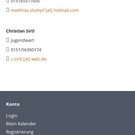
015165517005
matthias.stumpf [at] hotmail.com
Christian Sirtl
Jugendwart
0151/56360174
c.sirtl [at] web.de
Konto
Login
Mein Kalender
Registrierung