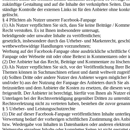
zukünftige Gestaltung und auf die Inhalte der verknüpften Seiten. Da
ständige Kontrolle der externen Links ist für den Anbieter ohne kon
gelöscht.
§ 4 Pflichten als Nutzer unserer Facebook-Fanpage
(1) Als Nutzer verpflichten Sie sich, dass Sie keine Beiträge / Komm
Recht verstoßen. Es ist Ihnen insbesondere untersagt,
beleidigende oder unwahre Inhalte zu veröffentlichen;
gesetzlich, insbesondere durch das Urheber- und Markenrecht, gesch
wettbewerbswidrige Handlungen vorzunehmen;
Werbung auf der Facebook-Fanpage ohne ausdrückliche schriftliche G
Fanpage oder Webseite mit oder ohne Beitext in Kommentaren oder i
(2) Der Anbieter hat das Recht, Beiträge und Kommentare zu löschen
(3) Als Nutzer verpflichten Sie sich, vor der Veröffentlichung Ihrer 
Themen können in Suchmaschinen erfasst und damit weltweit zugreif
(4) Sollten Dritte oder andere Nutzer den Anbieter wegen möglicher R
und/oder b) aus der Nutzung der Fanpage des Anbieters durch Sie als 
freizustellen und dem Anbieter die Kosten zu ersetzen, die diesem 
freigestellt. Der Anbieter ist berechtigt, hierfür von Ihnen als Nutz
Unterlagen bei der Rechtsverteidigung gegenüber Dritten zu unterstü
Rechtsverletzung nicht zu vertreten haben, bestehen die zuvor genannt
§ 5 Urheber- und Leistungsschutzrechte
(1) Die auf dieser Facebook-Fanpage veröffentlichten Inhalte unterl
Verwertung bedarf der vorherigen schriftlichen Zustimmung des Anbiet
bzw. Wiedergabe von Inhalten in Datenbanken oder anderen elektronis
Weitergabe einzelner Inhalte oder kompletter Seiten ist nicht gestatt