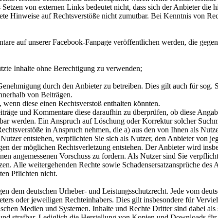
s Setzen von externen Links bedeutet nicht, dass sich der Anbieter die 
krete Hinweise auf Rechtsverstöße nicht zumutbar. Bei Kenntnis von Re
entare auf unserer Facebook-Fanpage veröffentlichen werden, die gegen 
ützte Inhalte ohne Berechtigung zu verwenden;
enehmigung durch den Anbieter zu betreiben. Dies gilt auch für sog. 
nnerhalb von Beiträgen.
, wenn diese einen Rechtsverstoß enthalten könnten.
Beiträge und Kommentare diese daraufhin zu überprüfen, ob diese Angabe
bar werden. Ein Anspruch auf Löschung oder Korrektur solcher Suchma
echtsverstöße in Anspruch nehmen, die a) aus den von Ihnen als Nutzer
Nutzer entstehen, verpflichten Sie sich als Nutzer, den Anbieter von j
wegen der möglichen Rechtsverletzung entstehen. Der Anbieter wird in
er einen angemessenen Vorschuss zu fordern. Als Nutzer sind Sie verpfli
tzen. Alle weitergehenden Rechte sowie Schadensersatzansprüche des A
en Pflichten nicht.
iegen dem deutschen Urheber- und Leistungsschutzrecht. Jede vom deut
ers oder jeweiligen Rechteinhabers. Dies gilt insbesondere für Vervie
chen Medien und Systemen. Inhalte und Rechte Dritter sind dabei als 
et und strafbar. Lediglich die Herstellung von Kopien und Downloads fü