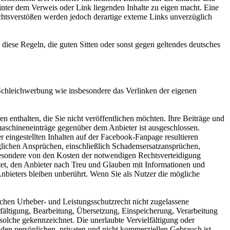
hinter dem Verweis oder Link liegenden Inhalte zu eigen macht. Eine
chtsverstößen werden jedoch derartige externe Links unverzüglich
diese Regeln, die guten Sitten oder sonst gegen geltendes deutsches
Schleichwerbung wie insbesondere das Verlinken der eigenen
n enthalten, die Sie nicht veröffentlichen möchten. Ihre Beiträge und
schineneinträge gegenüber dem Anbieter ist ausgeschlossen.
 eingestellten Inhalten auf der Facebook-Fanpage resultieren
eglichen Ansprüchen, einschließlich Schadensersatzansprüchen,
sbesondere von den Kosten der notwendigen Rechtsverteidigung
chtet, den Anbieter nach Treu und Glauben mit Informationen und
nbieters bleiben unberührt. Wenn Sie als Nutzer die mögliche
schen Urheber- und Leistungsschutzrecht nicht zugelassene
lfältigung, Bearbeitung, Übersetzung, Einspeicherung, Verarbeitung
solche gekennzeichnet. Die unerlaubte Vervielfältigung oder
r den persönlichen, privaten und nicht kommerziellen Gebrauch ist