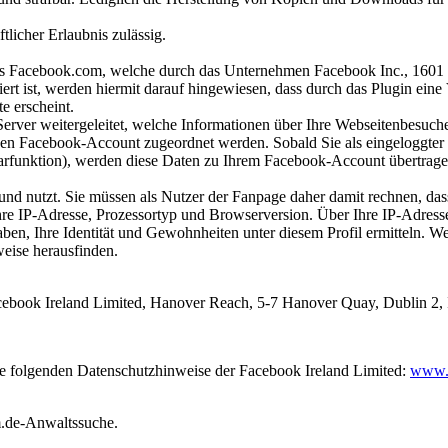
tlicher Erlaubnis zulässig.
rs Facebook.com, welche durch das Unternehmen Facebook Inc., 1601 S
liert ist, werden hiermit darauf hingewiesen, dass durch das Plugin e
e erscheint.
rver weitergeleitet, welche Informationen über Ihre Webseitenbesuche
hen Facebook-Account zugeordnet werden. Sobald Sie als eingeloggter
funktion), werden diese Daten zu Ihrem Facebook-Account übertragen 
 und nutzt. Sie müssen als Nutzer der Fanpage daher damit rechnen, da
 Ihre IP-Adresse, Prozessortyp und Browserversion. Über Ihre IP-Adr
n, Ihre Identität und Gewohnheiten unter diesem Profil ermitteln. We
eise herausfinden.
ebook Ireland Limited, Hanover Reach, 5-7 Hanover Quay, Dublin 2, 
die folgenden Datenschutzhinweise der Facebook Ireland Limited:
www.f
m.de-Anwaltssuche.