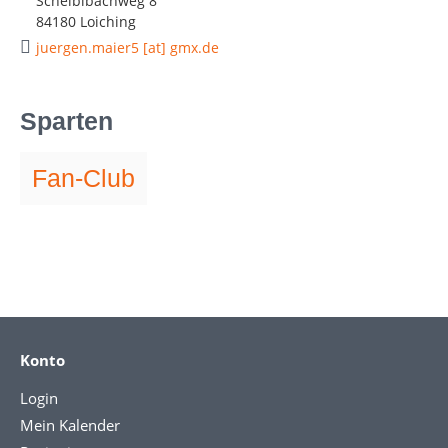
Scheiblbachweg 8
84180 Loiching
juergen.maier5 [at] gmx.de
Sparten
Fan-Club
Konto
Login
Mein Kalender