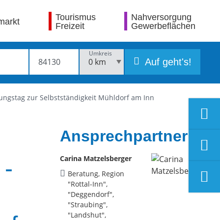
Tourismus
Nahversorgung
markt
Freizeit
Gewerbeflächen
Umkreis
Auf geht's!
ngstag zur Selbstständigkeit Mühldorf am Inn
Ansprechpartner
Carina Matzelsberger
 -
Beratung, Region
"Rottal-Inn",
"Deggendorf",
"Straubing",
"Landshut",