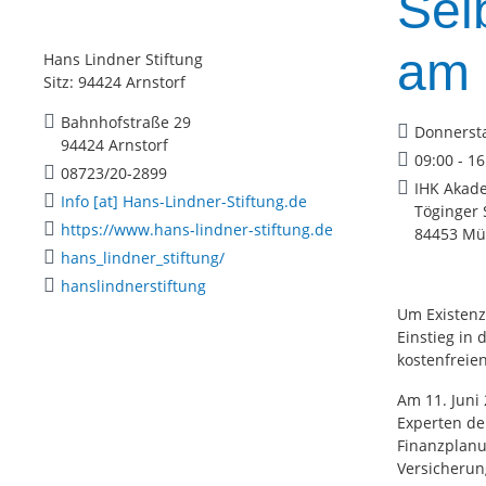
Sel
am 
Hans Lindner Stiftung
Sitz: 94424 Arnstorf
Bahnhofstraße 29
Donnersta
94424 Arnstorf
09:00 - 1
08723/20-2899
IHK Akad
Info [at] Hans-Lindner-Stiftung.de
Töginger 
https://www.hans-lindner-stiftung.de
84453 Mü
hans_lindner_stiftung/
hanslindnerstiftung
Um Existen
Einstieg in 
kostenfreie
Am 11. Juni
Experten de
Finanzplanu
Versicherun