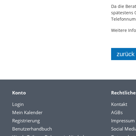
Da die Bera
spätestens 0
Telefonnu
Weitere Inf
zurück
Konto
Rechtliche
Login
Kontakt
Mein Kalender
AGBs
Registrierung
Impressum
Benutzerhandbuch
Social Medi