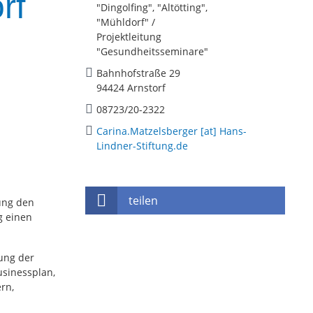
rf
"Dingolfing", "Altötting",
"Mühldorf" /
Projektleitung
"Gesundheitsseminare"
Bahnhofstraße 29
94424 Arnstorf
08723/20-2322
Carina.Matzelsberger [at] Hans-
Lindner-Stiftung.de
teilen
ung den
ng einen
ung der
usinessplan,
rn,