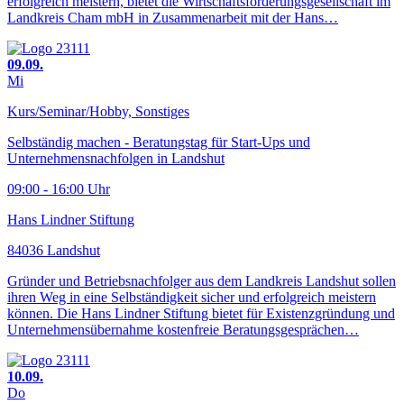
erfolgreich meistern, bietet die Wirtschaftsförderungsgesellschaft im
Landkreis Cham mbH in Zusammenarbeit mit der Hans…
09.09.
Mi
Kurs/Seminar/Hobby, Sonstiges
Selbständig machen - Beratungstag für Start-Ups und
Unternehmensnachfolgen in Landshut
09:00 - 16:00 Uhr
Hans Lindner Stiftung
84036 Landshut
Gründer und Betriebsnachfolger aus dem Landkreis Landshut sollen
ihren Weg in eine Selbständigkeit sicher und erfolgreich meistern
können. Die Hans Lindner Stiftung bietet für Existenzgründung und
Unternehmensübernahme kostenfreie Beratungsgesprächen…
10.09.
Do