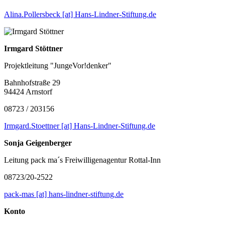
Alina.Pollersbeck [at] Hans-Lindner-Stiftung.de
Irmgard Stöttner
Projektleitung "JungeVor!denker"
Bahnhofstraße 29
94424 Arnstorf
08723 / 203156
Irmgard.Stoettner [at] Hans-Lindner-Stiftung.de
Sonja Geigenberger
Leitung pack ma´s Freiwilligenagentur Rottal-Inn
08723/20-2522
pack-mas [at] hans-lindner-stiftung.de
Konto