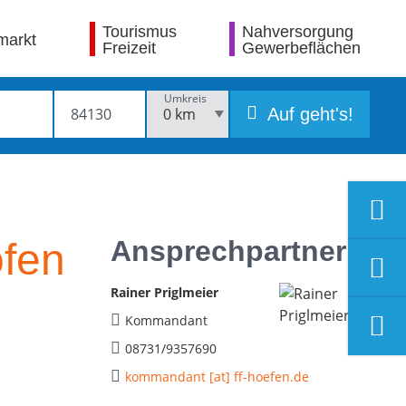
Tourismus
Nahversorgung
markt
Freizeit
Gewerbeflächen
Umkreis
Auf geht's!
Ansprechpartner
öfen
Rainer Priglmeier
Kommandant
08731/9357690
kommandant [at] ff-hoefen.de