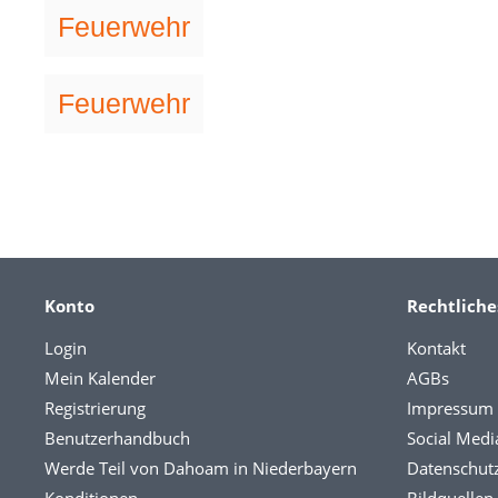
Feuerwehr
Feuerwehr
Konto
Rechtliche
Login
Kontakt
Mein Kalender
AGBs
Registrierung
Impressum
Benutzerhandbuch
Social Medi
Werde Teil von Dahoam in Niederbayern
Datenschut
Konditionen
Bildquellen