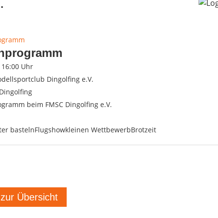
.
rogramm
enprogramm
- 16:00 Uhr
dellsportclub Dingolfing e.V.
Dingolfing
ogramm beim FMSC Dingolfing e.V.
iter bastelnFlugshowkleinen WettbewerbBrotzeit
 zur Übersicht