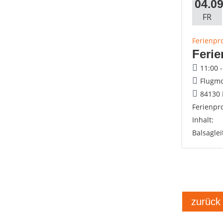
04.09
FR
Ferienp
Feri
11:00 
Flugmo
84130 
Ferienpr
Inhalt:
Balsagle
zurück