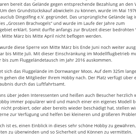
aren bereit das Gelände gegen entsprechende Bezahlung an den 
 Um den Grundstückskauf abwickeln zu können, wurde im Mai 197
auclub Dingolfing e.V. gegründet. Das ursprüngliche Gelände lag 
des „Grossen Brachvogels“ und wurde im Laufe der Jahre zum
ebiet erklärt. Somit durfte anfangs zur Brutzeit dieser bedrohten 
 Mitte März bis Mitte April nicht beflogen werden.
 wurde diese Sperre von Mitte März bis Ende Juni noch weiter aus
ar bis Mitte Juli. Mit dieser Einschränkung im Modellflugbetrieb m
er bis zum Fluggeländetausch im Jahr 2016 auskommen.
et sich das Fluggelände im Dornwanger Moos. Auf dem 325m lang
m gehen die Mitglieder Ihrem Hobby nach. Der Platz verfügt über 
laubnis durch das Luftfahrtsamt.
uns über jeden Interessenten und heißen auch Besucher herzlich
obby immer populärer wird und manch einer ein eigenes Modell be
nicht probiert, oder aber bereits wieder beschädigt hat, stellen w
erne zur Verfügung und helfen bei kleineren und größeren Probl
h ist es, einen Einblick in dieses sehr schöne Hobby zu gewähren,
iten zu überwinden und so Sicherheit und Können zu vermitteln.