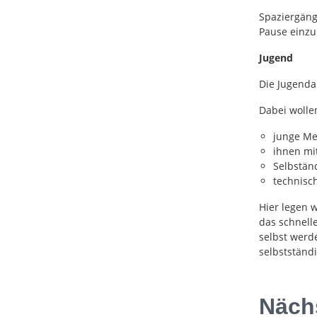
Spaziergäng
Pause einzu
Jugend
Die Jugendar
Dabei wolle
junge Me
ihnen mit
Selbstän
technisc
Hier legen 
das schnelle
selbst werd
selbstständ
Näch