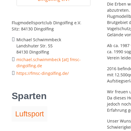
Die Erben w
abzutreten.
Flugmodellb
Brutgebiet 
Flugmodellsportclub Dingolfing e.V.
Vogelschutzg
Sitz: 84130 Dingolfing
Gelände von
Michael Schwimmbeck
Ab ca. 1987
Landshuter Str. 55
ca. 1990 sog
84130 Dingolfing
Verein leid
michael.schwimmbeck [at] fmsc-
dingolfing.de
2016 befind
https://fmsc-dingolfing.de/
mit 12.500q
Aufstiegser
Wir freuen 
Sparten
Da dieses H
jedoch noch 
Erfahrung g
Luftsport
Unser Wunsc
Schwierigke