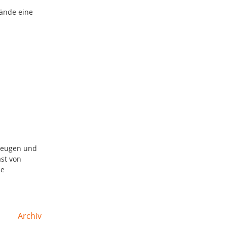
lände eine
gzeugen und
ast von
ie
Archiv