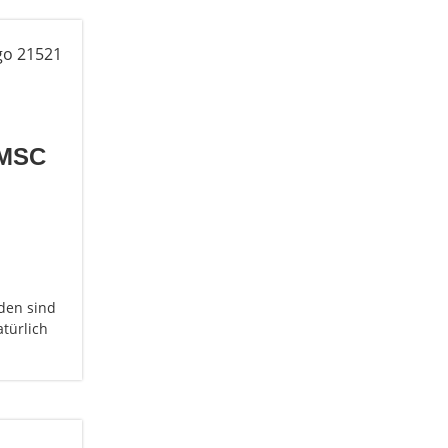
FMSC
aden sind
atürlich