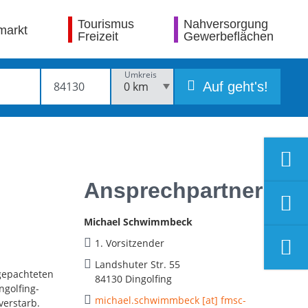
Tourismus
Nahversorgung
markt
Freizeit
Gewerbeflächen
Umkreis
Auf geht's!
Ansprechpartner
Michael Schwimmbeck
1. Vorsitzender
Landshuter Str. 55
 gepachteten
84130 Dingolfing
golfing-
michael.schwimmbeck [at] fmsc-
verstarb.