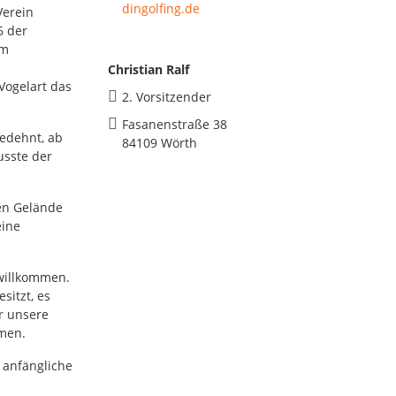
dingolfing.de
Verein
6 der
im
Christian Ralf
Vogelart das
2. Vorsitzender
Fasanenstraße 38
gedehnt, ab
84109 Wörth
usste der
en Gelände
eine
 willkommen.
sitzt, es
ir unsere
emen.
 anfängliche