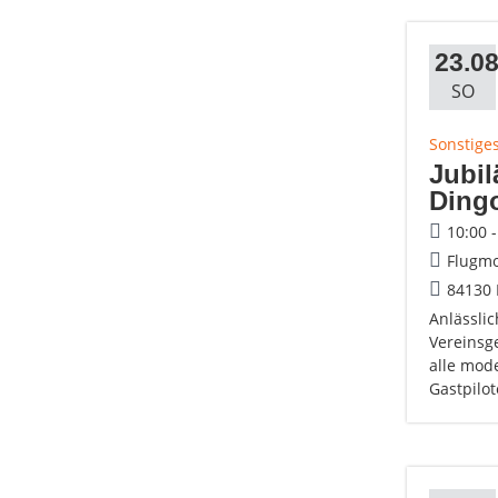
23.08
SO
Sonstige
Jubi
Dingo
10:00 
Flugmo
84130 
Anlässli
Vereinsg
alle mode
Gastpilo