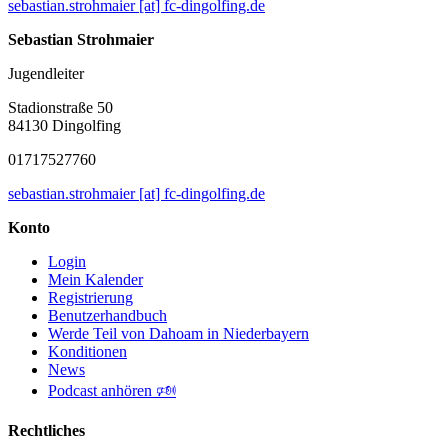
sebastian.strohmaier [at] fc-dingolfing.de
Sebastian Strohmaier
Jugendleiter
Stadionstraße 50
84130 Dingolfing
01717527760
sebastian.strohmaier [at] fc-dingolfing.de
Konto
Login
Mein Kalender
Registrierung
Benutzerhandbuch
Werde Teil von Dahoam in Niederbayern
Konditionen
News
Podcast anhören 🕬
Rechtliches