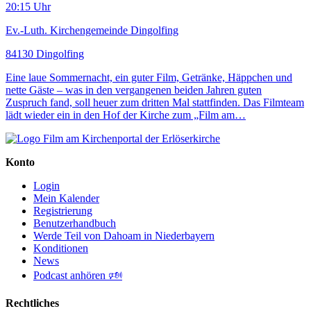
20:15 Uhr
Ev.-Luth. Kirchengemeinde Dingolfing
84130 Dingolfing
Eine laue Sommernacht, ein guter Film, Getränke, Häppchen und
nette Gäste – was in den vergangenen beiden Jahren guten
Zuspruch fand, soll heuer zum dritten Mal stattfinden. Das Filmteam
lädt wieder ein in den Hof der Kirche zum „Film am…
Konto
Login
Mein Kalender
Registrierung
Benutzerhandbuch
Werde Teil von Dahoam in Niederbayern
Konditionen
News
Podcast anhören 🕬
Rechtliches