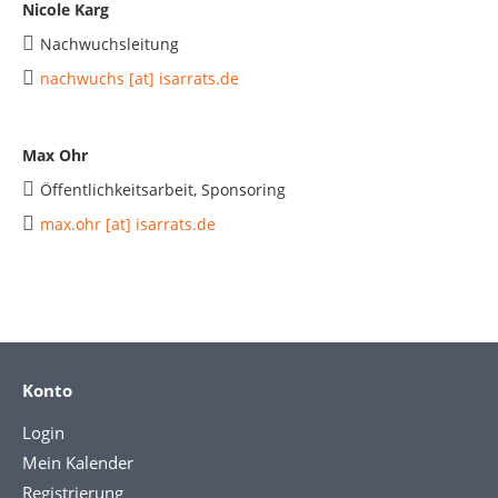
Nicole Karg
Nachwuchsleitung
nachwuchs [at] isarrats.de
Max Ohr
Öffentlichkeitsarbeit, Sponsoring
max.ohr [at] isarrats.de
Konto
Login
Mein Kalender
Registrierung