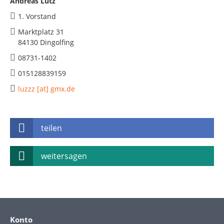
Andreas Lutz
1. Vorstand
Marktplatz 31
84130 Dingolfing
08731-1402
015128839159
luzzz [at] gmx.de
teilen
weitersagen
Konto