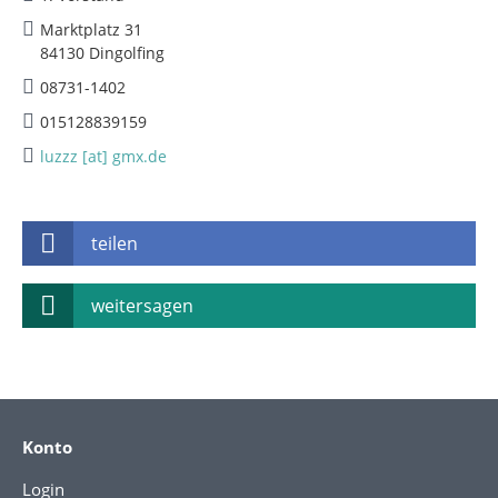
Marktplatz 31
84130 Dingolfing
08731-1402
015128839159
luzzz [at] gmx.de
teilen
weitersagen
Konto
Login