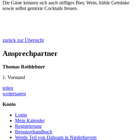
Die Gäste können sich auch süffiges Bier, Wein, kühle Getränke
sowie selbst gemixte Cocktails freuen.
zurück zur Übersicht
Ansprechpartner
Thomas Rothlehner
1. Vorstand
teilen
weitersagen
Konto
Login
Mein Kalender
Registrierung
Benutzerhandbuch
Werde Teil von Dahoam in Niederbayern