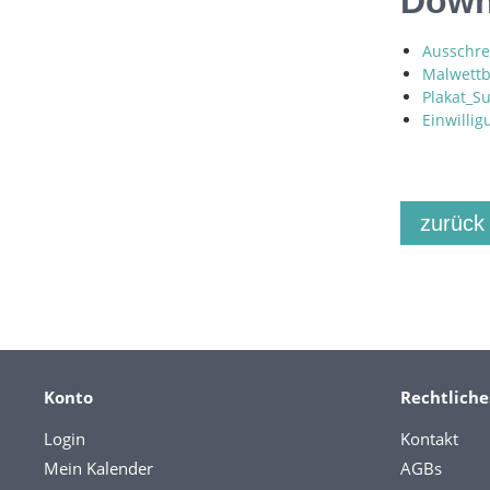
Downl
Ausschre
Malwettb
Plakat_S
Einwilli
zurück
Konto
Rechtliche
Login
Kontakt
Mein Kalender
AGBs