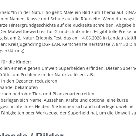
rheld*In in der Natur. So geht: Male ein Bild zum Thema auf DINA
inen Namen, Klasse und Schule auf die Rückseite. Wenn du magst,
urze Hintergrundgeschichte auf die Rückseite schreiben. Abgabe b
Der Malwettbewerb ist für Grundschulkinder. Es gibt tolle Preise 
 ist am 2. Natur.Erlebnis.Fest, das am 14.06.2026 in Landau stattf
an: Kreisjugendring DGF-LAN, Kerschensteinerstrasse 7, 84130 Din
ngserklärung).
für die Kinder:
sollen einen eigenen Umwelt-Superhelden erfinden. Dieser Superh
äfte, um Probleme in der Natur zu lösen, z.B.:
ll in den Ozeanen reduzieren
awandel bekämpfen
erben bedrohte Tier- und Pflanzenarten retten
überlegen sich Name, Aussehen, Kräfte und optional eine kurze
geschichte ihres Helden. Sie können sich auch überlegen, welche
Fähigkeiten oder Werkzeuge der Superheld hat, um die Umwelt zu