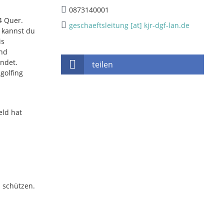
0873140001
4 Quer.
geschaeftsleitung [at] kjr-dgf-lan.de
 kannst du
is
und
indet.
teilen
golfing
eld hat
 schützen.