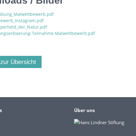
oads / Bilder
ibung_Malwettbewerb.pdf
ewerb_Instagram.pdf
uperheld_der_Natur.pdf
gungserklaerung-Teilnahme-Malwettbewerb.pdf
 zur Übersicht
s
Über uns