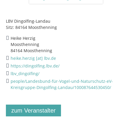
LBV Dingolfing-Landau
Sitz: 84164 Moosthenning
Heike Herzig
Moosthenning
84164 Moosthenning
heike.herzig [at] lbv.de
https://dingolfing.lbv.de/
lbv_dingolfing/
people/Landesbund-für-Vogel-und-Naturschutz-eV-
Kreisgruppe-Dingolfing-Landau/100087644530450/
zum Veranstalter