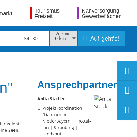
Tourismus
Nahversorgung
markt
Freizeit
Gewerbeflächen
Umkreis
Auf geht's!
Ansprechpartner
n"
Anita Stadler
Projektkoordination
"Dahoam in
Niederbayern" | Rottal-
ier gelebt
Inn | Straubing |
eine Seen,
Landshut