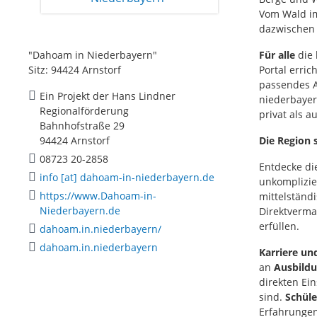
Vom Wald im
dazwischen 
"Dahoam in Niederbayern"
Für alle
die 
Sitz: 94424 Arnstorf
Portal erric
passendes A
Ein Projekt der Hans Lindner
niederbayer
Regionalförderung
privat als a
Bahnhofstraße 29
94424 Arnstorf
Die Region 
08723 20-2858
Entdecke die
info [at] dahoam-in-niederbayern.de
unkomplizi
https://www.Dahoam-in-
mittelständ
Niederbayern.de
Direktverma
erfüllen.
dahoam.in.niederbayern/
dahoam.in.niederbayern
Karriere un
an
Ausbildu
direkten Ein
sind.
Schüle
Erfahrungen