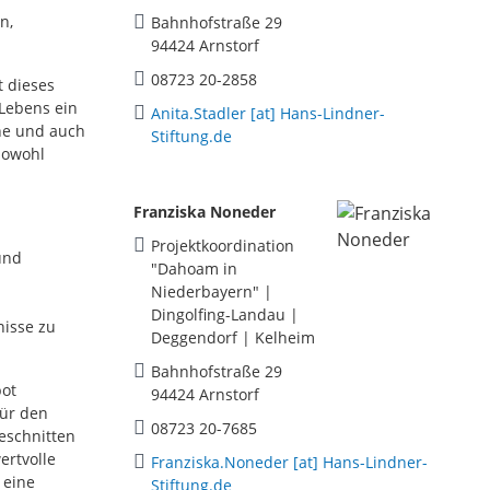
n,
Bahnhofstraße 29
94424 Arnstorf
08723 20-2858
t dieses
 Lebens ein
Anita.Stadler [at] Hans-Lindner-
ähe und auch
Stiftung.de
sowohl
Franziska Noneder
Projektkoordination
 und
"Dahoam in
Niederbayern" |
Dingolfing-Landau |
nisse zu
Deggendorf | Kelheim
Bahnhofstraße 29
ot
94424 Arnstorf
Für den
08723 20-7685
geschnitten
ertvolle
Franziska.Noneder [at] Hans-Lindner-
 eine
Stiftung.de