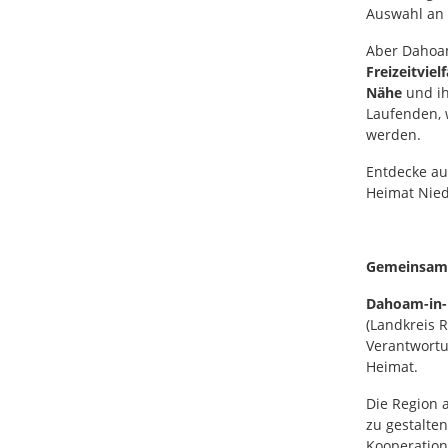
Auswahl an
Aber Dahoam
Freizeitvie
Nähe
und ih
Laufenden, 
werden.
​Entdecke a
Heimat Nied
Gemeinsam f
Dahoam-in-N
(Landkreis R
Verantwortu
Heimat.
Die Region 
zu gestalte
Kooperatio