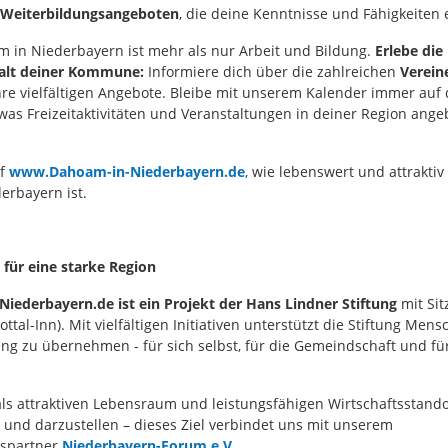
Weiterbildungsangeboten
, die deine Kenntnisse und Fähigkeiten 
 in Niederbayern ist mehr als nur Arbeit und Bildung.
Erlebe die
lfalt deiner Kommune:
Informiere dich über die zahlreichen
Verein
re vielfältigen Angebote. Bleibe mit unserem Kalender immer auf
was Freizeitaktivitäten und Veranstaltungen in deiner Region ang
uf
www.Dahoam-in-Niederbayern.de
, wie lebenswert und attraktiv
erbayern ist.
ür eine starke Region
iederbayern.de ist ein Projekt der Hans Lindner Stiftung
mit Sit
ottal-Inn). Mit vielfältigen Initiativen unterstützt die Stiftung Mens
ng zu übernehmen - für sich selbst, für die Gemeindschaft und fü
als attraktiven Lebensraum und leistungsfähigen Wirtschaftsstando
n und darzustellen – dieses Ziel verbindet uns mit unserem
nspartner
Niederbayern-Forum e.V.