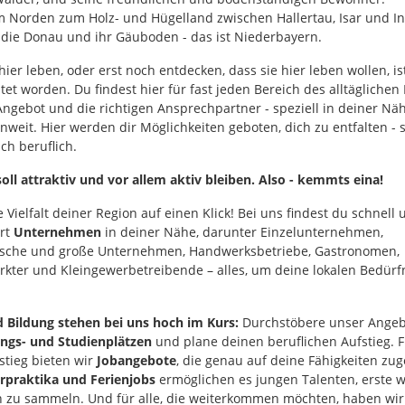
 Norden zum Holz- und Hügelland zwischen Hallertau, Isar und In
die Donau und ihr Gäuboden - das ist Niederbayern.
hier leben, oder erst noch entdecken, dass sie hier leben wollen, is
htet worden. Du findest hier für fast jeden Bereich des alltäglichen
ngebot und die richtigen Ansprechpartner - speziell in deiner N
nweit. Hier werden dir Möglichkeiten geboten, dich zu entfalten - 
uch beruflich.
soll attraktiv und vor allem aktiv bleiben. Also - kemmts eina!
 Vielfalt deiner Region auf einen Klick! Bei uns findest du schnell
ert
Unternehmen
in deiner Nähe, darunter Einzelunternehmen,
ische und große Unternehmen, Handwerksbetriebe, Gastronomen,
rkter und Kleingewerbetreibende – alles, um deine lokalen Bedürf
d Bildung stehen bei uns hoch im Kurs:
Durchstöbere unser Angeb
ngs- und Studienplätzen
und plane deinen beruflichen Aufstieg. 
stieg bieten wir
Jobangebote
, die genau auf deine Fähigkeiten zu
rpraktika und Ferienjobs
ermöglichen es jungen Talenten, erste w
 zu sammeln. Und für alle, die weiterkommen möchten, haben wir