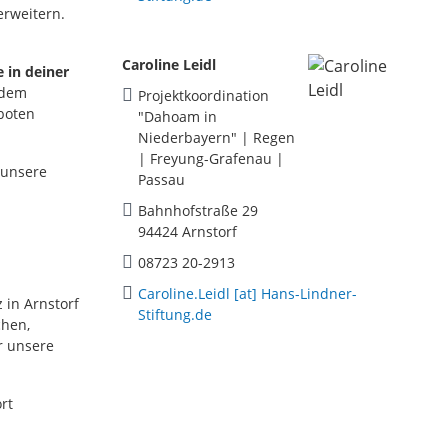
erweitern.
Caroline Leidl
e in deiner
 dem
Projektkoordination
eboten
"Dahoam in
Niederbayern" | Regen
| Freyung-Grafenau |
 unsere
Passau
Bahnhofstraße 29
94424 Arnstorf
08723 20-2913
Caroline.Leidl [at] Hans-Lindner-
z in Arnstorf
Stiftung.de
chen,
r unsere
rt